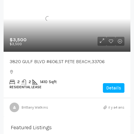
$3,500
$3,500
3820 GULF BLVD #606,ST PETE BEACH,33706
2
2
1410
Sqft
RESIDENTIAL LEASE
Details
Brittany Watkins
il y a4 ans
Featured Listings