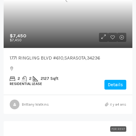
$7,450
$7,450
1771 RINGLING BLVD #610,SARASOTA,34236
2
2
2127
Sqft
RESIDENTIAL LEASE
Details
Brittany Watkins
il y a4 ans
FOR RENT