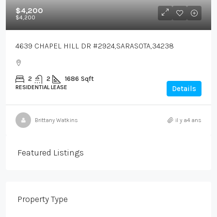
$4,200
$4,200
4639 CHAPEL HILL DR #2924,SARASOTA,34238
2
2
1686
Sqft
RESIDENTIAL LEASE
Details
Brittany Watkins
il y a4 ans
Featured Listings
Property Type