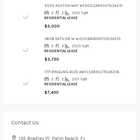
5505 ASHTON WAY #5505,SARASOTA,34231
2
2
1502
Sqft
RESIDENTIAL LEASE
$3,000
3608 54TH DR W #J203,BRADENTON,34210
3
3
2025
Sqft
RESIDENTIAL LEASE
$3,750
1771 RINGLING BLVD #610,SARASOTA,34236
2
2
2127
Sqft
RESIDENTIAL LEASE
$7,450
Contact Us
135 Bradley Pl, Palm Beach, FL