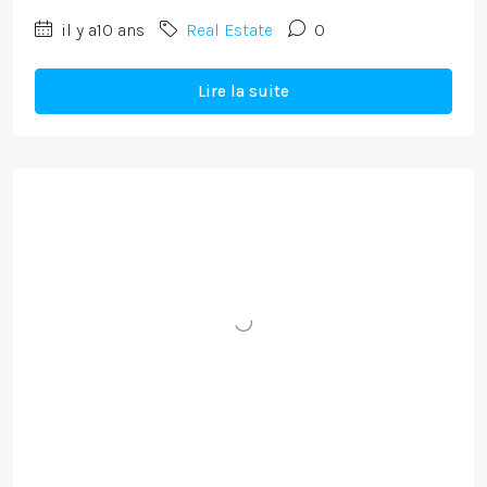
il y a10 ans
Real Estate
0
Lire la suite