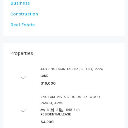
Business
Construction
Real Estate
Properties
440 KING CHARLES CIR ,DELAND,32724
LAND
$16,000
7710 LAKE VISTA CT #205,LAKEWOOD
RANCH,34202
3
2
1918
Sqft
RESIDENTIAL LEASE
$4,200