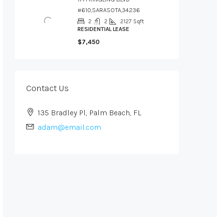
#610,SARASOTA,34236
2
2
2127
Sqft
RESIDENTIAL LEASE
$7,450
Contact Us
135 Bradley Pl, Palm Beach, FL
adam@email.com