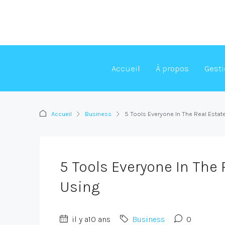
Accueil
À propos
Gest
Accueil
Business
5 Tools Everyone In The Real Estat
5 Tools Everyone In The 
Using
il y a10 ans
Business
0