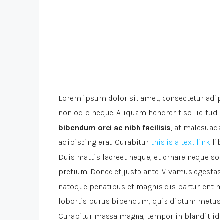
Lorem ipsum dolor sit amet, consectetur adipi
non odio neque. Aliquam hendrerit sollicitu
bibendum orci ac nibh facilisis
, at malesuad
adipiscing erat. Curabitur
this is a text link
li
Duis mattis laoreet neque, et ornare neque so
pretium. Donec et justo ante. Vivamus egesta
natoque penatibus et magnis dis parturient mo
lobortis purus bibendum, quis dictum metus m
Curabitur massa magna, tempor in blandit id, 