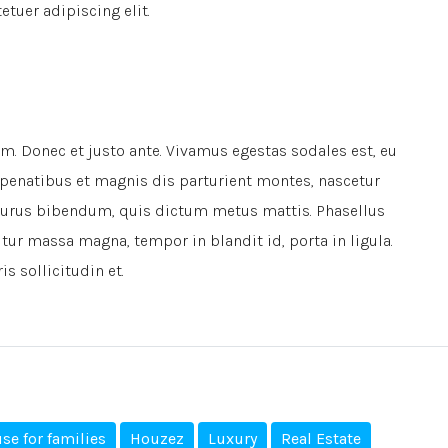
tuer adipiscing elit.
m. Donec et justo ante. Vivamus egestas sodales est, eu
penatibus et magnis dis parturient montes, nascetur
s purus bibendum, quis dictum metus mattis. Phasellus
itur massa magna, tempor in blandit id, porta in ligula.
s sollicitudin et.
se for families
Houzez
Luxury
Real Estate