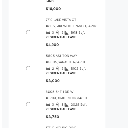
LAND
$16,000
7710 LAKE VISTA CT
#205,LAKEWOOD RANCH,34202
3
2
1918
Sqft
RESIDENTIAL LEASE
$4,200
5505 ASHTON WAY
#5505,SARASOTA,34231
2
2
1502
Sqft
RESIDENTIAL LEASE
$3,000
3608 54TH DR W
#J203,BRADENTON,34210
3
3
2025
Sqft
RESIDENTIAL LEASE
$3,750
1771 RINGLING BLVD