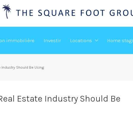
ion immobilière
Investir
Locations
Home stag
e Industry Should Be Using
Real Estate Industry Should Be