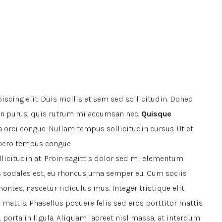
scing elit. Duis mollis et sem sed sollicitudin. Donec
din purus, quis rutrum mi accumsan nec.
Quisque
a orci congue. Nullam tempus sollicitudin cursus. Ut et
bero tempus congue.
llicitudin at. Proin sagittis dolor sed mi elementum
s sodales est, eu rhoncus urna semper eu. Cum sociis
ntes, nascetur ridiculus mus. Integer tristique elit
attis. Phasellus posuere felis sed eros porttitor mattis.
porta in ligula. Aliquam laoreet nisl massa, at interdum