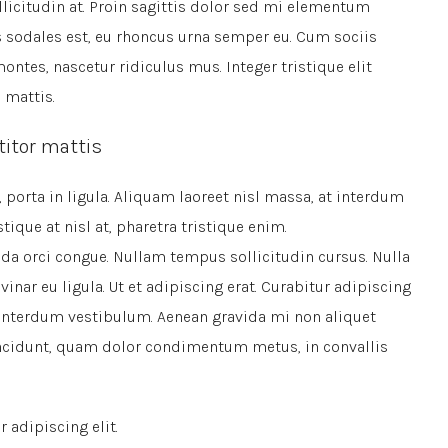
llicitudin at. Proin sagittis dolor sed mi elementum
s sodales est, eu rhoncus urna semper eu. Cum sociis
ntes, nascetur ridiculus mus. Integer tristique elit
 mattis.
titor mattis
porta in ligula. Aliquam laoreet nisl massa, at interdum
stique at nisl at, pharetra tristique enim.
uada orci congue. Nullam tempus sollicitudin cursus. Nulla
inar eu ligula. Ut et adipiscing erat. Curabitur adipiscing
 interdum vestibulum. Aenean gravida mi non aliquet
 tincidunt, quam dolor condimentum metus, in convallis
 adipiscing elit.